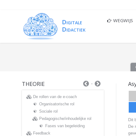
WEGWIJS
THEORIE
Asy
De rollen van de e-coach
Organisatorische rol
Sociale rol
Pedagogische/inhoudelijke rol
Dit 
Fases van begeleiding
De r
geve
Feedback