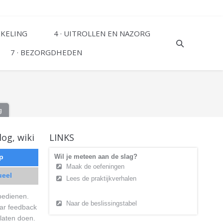
KKELING
4 · UITROLLEN EN NAZORG
7 · BEZORGDHEDEN
g
log, wiki
LINKS
p
Wil je meteen aan de slag?
Maak de oefeningen
ueel
Lees de praktijkverhalen
 bedienen.
Naar de beslissingstabel
aar feedback
 laten doen.