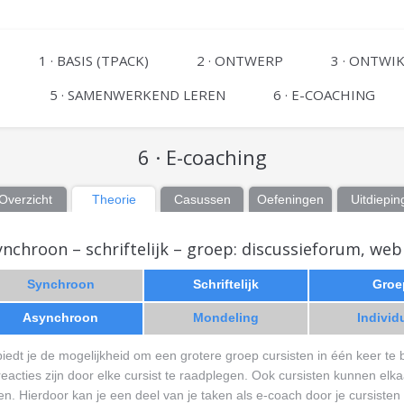
1 · BASIS (TPACK)
2 · ONTWERP
3 · ONTWI
5 · SAMENWERKEND LEREN
6 · E-COACHING
6 · E-coaching
Overzicht
Theorie
Casussen
Oefeningen
Uitdiepin
nchroon – schriftelijk – groep: discussieforum, web
Synchroon
Schriftelijk
Groe
Asynchroon
Mondeling
Individ
biedt je de mogelijkheid om een grotere groep cursisten in één keer te
eacties zijn door elke cursist te raadplegen. Ook cursisten kunnen elk
n. Hierdoor kan je een deel van je taken als e-coach door je cursisten