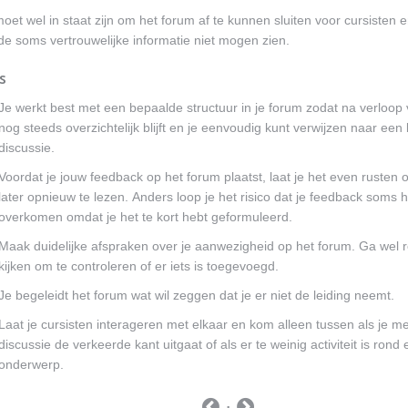
oet wel in staat zijn om het forum af te kunnen sluiten voor cursisten e
de soms vertrouwelijke informatie niet mogen zien.
s
Je werkt best met een bepaalde structuur in je forum zodat na verloop v
nog steeds overzichtelijk blijft en je eenvoudig kunt verwijzen naar ee
discussie.
Voordat je jouw feedback op het forum plaatst, laat je het even rusten 
later opnieuw te lezen. Anders loop je het risico dat je feedback soms 
overkomen omdat je het te kort hebt geformuleerd.
Maak duidelijke afspraken over je aanwezigheid op het forum. Ga wel 
kijken om te controleren of er iets is toegevoegd.
Je begeleidt het forum wat wil zeggen dat je er niet de leiding neemt.
Laat je cursisten interageren met elkaar en kom alleen tussen als je me
discussie de verkeerde kant uitgaat of als er te weinig activiteit is ron
onderwerp.