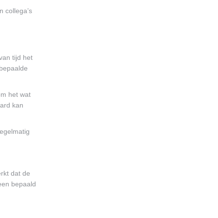
n collega’s
an tijd het
n bepaalde
om het wat
hard kan
regelmatig
rkt dat de
d een bepaald