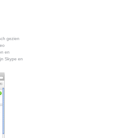
sch gezien
deo
oon en
ijn Skype en