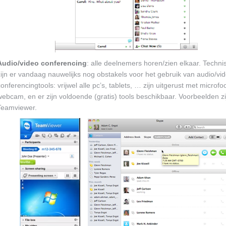
Audio/video conferencing
: alle deelnemers horen/zien elkaar. Techni
zijn er vandaag nauwelijks nog obstakels voor het gebruik van audio/vi
conferencingtools: vrijwel alle pc’s, tablets, … zijn uitgerust met microf
webcam, en er zijn voldoende (gratis) tools beschikbaar. Voorbeelden z
Teamviewer.