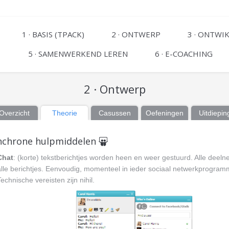
1 · BASIS (TPACK)
2 · ONTWERP
3 · ONTWI
5 · SAMENWERKEND LEREN
6 · E-COACHING
2 · Ontwerp
Overzicht
Theorie
Casussen
Oefeningen
Uitdiepin
nchrone hulpmiddelen
Chat
: (korte) tekstberichtjes worden heen en weer gestuurd. Alle deel
alle berichtjes. Eenvoudig, momenteel in ieder sociaal netwerkprogram
echnische vereisten zijn nihil.