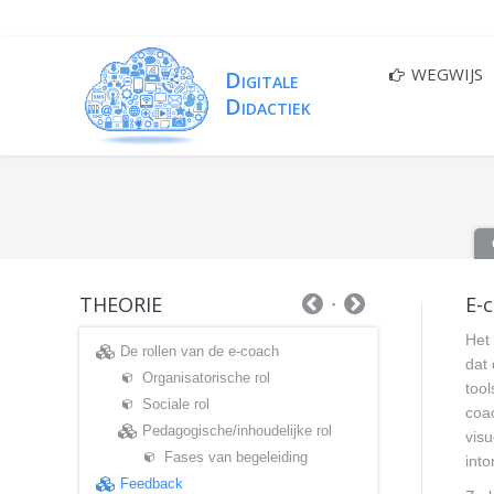
WEGWIJS
THEORIE
E-
Het
De rollen van de e-coach
dat 
Organisatorische rol
too
Sociale rol
coa
Pedagogische/inhoudelijke rol
visu
Fases van begeleiding
int
Feedback