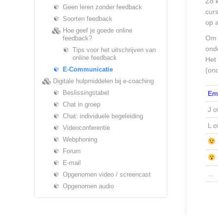
Zo k
Geen leren zonder feedback
curs
Soorten feedback
op a
Hoe geef je goede online
Om 
feedback?
ond
Tips voor het uitschrijven van
online feedback
Het
E-Communicatie
(on
Digitale hulpmiddelen bij e-coaching
Beslissingstabel
Em
Chat in groep
J o
Chat: individuele begeleiding
L o
Videoconferentie
Webphoning
Forum
E-mail
…
Opgenomen video / screencast
Opgenomen audio