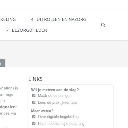
KKELING
4 · UITROLLEN EN NAZORG
7 · BEZORGDHEDEN
g
LINKS
cation) is
Wil je meteen aan de slag?
sommige
Maak de oefeningen
j e-
Lees de praktijkverhalen
 signalen
:
Meer weten?
ances via
Over digitale begeleiding
Hulpmiddelen bij e-coaching