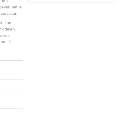
hoe je
gever, om je
cursisten.
ie kan
middelen.
words’
 aha…)