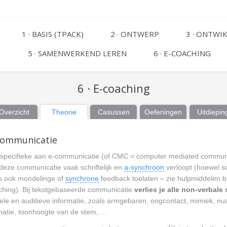
1 · BASIS (TPACK)
2 · ONTWERP
3 · ONTWI
5 · SAMENWERKEND LEREN
6 · E-COACHING
6 · E-coaching
Overzicht
Theorie
Casussen
Oefeningen
Uitdiepin
communicatie
 specifieke aan e-communicatie (of CMC = computer mediated communi
deze communicatie vaak schriftelijk en
a-synchroon
verloopt (hoewel 
ls ook mondelinge of
synchrone
feedback toelaten – zie hulpmiddelen bi
ching). Bij tekstgebaseerde communicatie
verlies je alle non-verbale
ele en auditieve informatie, zoals armgebaren, oogcontact, mimiek, nu
onatie, toonhoogte van de stem, …