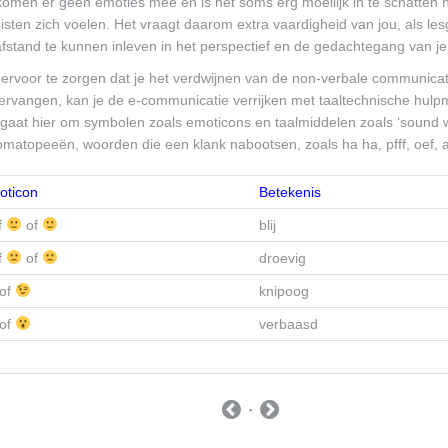
omen er geen emoties mee en is het soms erg moeilijk in te schatten 
isten zich voelen. Het vraagt daarom extra vaardigheid van jou, als les
fstand te kunnen inleven in het perspectief en de gedachtegang van je 
ervoor te zorgen dat je het verdwijnen van de non-verbale communicat
ervangen, kan je de e-communicatie verrijken met taaltechnische hulp
 gaat hier om symbolen zoals emoticons en taalmiddelen zoals ‘sound 
omatopeeën, woorden die een klank nabootsen, zoals ha ha, pfff, oef,
oticon
Betekenis
f
of
blij
f
of
droevig
of
knipoog
of
verbaasd