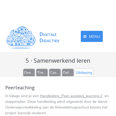
MENU
5 · Samenwerkend leren
Overzicht
Theorie
Casussen
Oefeningen
Uitdieping
Peerteaching
In bijlage vind je een
Handleiding_Peer-assisted_learning-2
en
stappenplan. Deze handleiding werd uitgewerkt door de dienst
Onderwijsontwikkeling aan de Arteveldehogeschool binnen het
project ‘kansrijk studeren’.