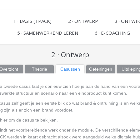
1 · BASIS (TPACK)
2 · ONTWERP
3 · ONTWI
5 · SAMENWERKEND LEREN
6 · E-COACHING
2 · Ontwerp
Overzicht
Theorie
Casussen
Oefeningen
Uitdiepin
e tweede casus laat je opnieuw zien hoe je aan de hand van een voora
gewerkte structuur en scenario naar een eindproduct kunt komen.
asus zelf geeft je een eerste blik op wat brand & ontruiming is en welke
g zijn als er zich een brand voordoet.
 hier
om de casus te bekijken.
vindt het voorbereidende werk onder de module. De verschillende elem
CK werden in kaart gebracht alsook werd aangeduid welke digitale hu