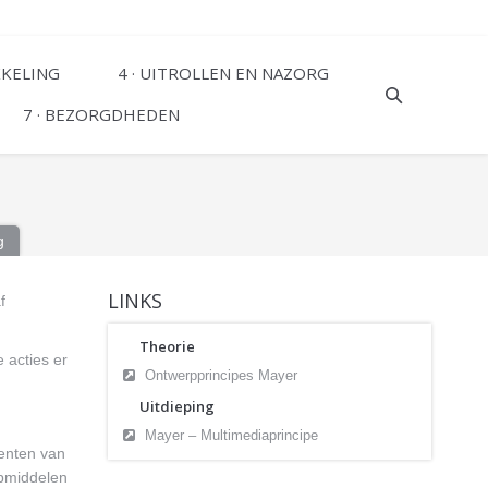
KKELING
4 · UITROLLEN EN NAZORG
7 · BEZORGDHEDEN
g
LINKS
f
Theorie
 acties er
Ontwerpprincipes Mayer
Uitdieping
Mayer – Multimediaprincipe
enten van
lpmiddelen