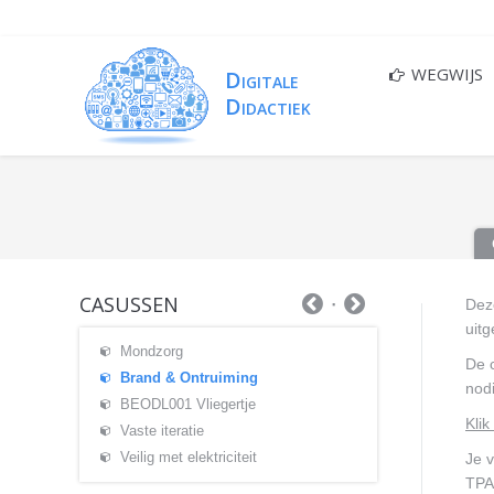
WEGWIJS
CASUSSEN
Dez
uit
Mondzorg
De c
Brand & Ontruiming
nodi
BEODL001 Vliegertje
Klik
Vaste iteratie
Veilig met elektriciteit
Je 
TPA