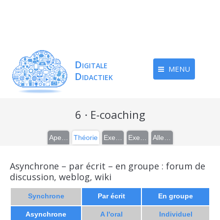
MENU
6 · E-coaching
Aperçu
Théorie
Exemples
Exercices
Aller plus loin
Asynchrone – par écrit – en groupe : forum de
discussion, weblog, wiki
Synchrone
Par écrit
En groupe
Asynchrone
A l'oral
Individuel