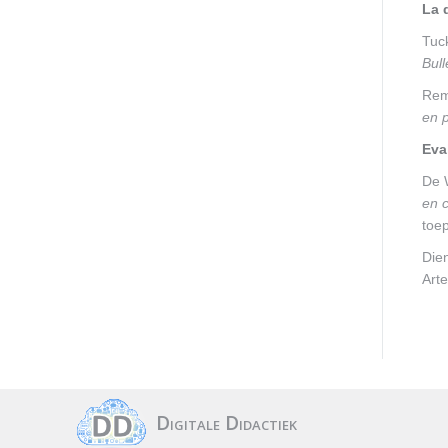
La 
Tuc
Bull
Rem
en p
Eva
De W
en 
toe
Die
Art
Digitale Didactiek