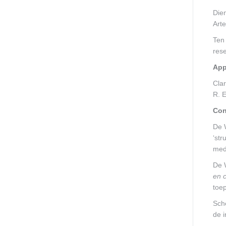
Die
Art
Ten 
rese
App
Clar
R. E
Con
De W
‘st
med
De W
en 
toe
Sch
de 