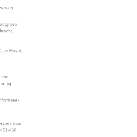
earning.
actgroep
trecht.
 C., & Mayer,
d van
en bij
nformatie-
T
erzoek naar
, 451-468.