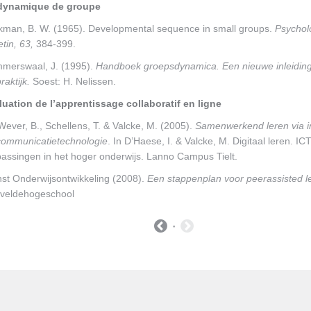
dynamique de groupe
kman, B. W. (1965). Developmental sequence in small groups.
Psychol
etin, 63,
384-399.
merswaal, J. (1995).
Handboek groepsdynamica. Een nieuwe inleiding
raktijk.
Soest: H. Nelissen.
luation de l’apprentissage collaboratif en ligne
ever, B., Schellens, T. & Valcke, M. (2005).
Samenwerkend leren via i
communicatietechnologie
. In D’Haese, I. & Valcke, M. Digitaal leren. IC
passingen in het hoger onderwijs. Lanno Campus Tielt.
nst Onderwijsontwikkeling (2008).
Een stappenplan voor peerassisted l
eveldehogeschool