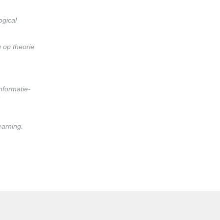
ogical
 op theorie
nformatie-
T
earning.