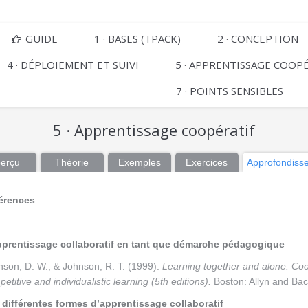
GUIDE
1 · BASES (TPACK)
2 · CONCEPTION
4 · DÉPLOIEMENT ET SUIVI
5 · APPRENTISSAGE COOP
7 · POINTS SENSIBLES
5 · Apprentissage coopératif
erçu
Théorie
Exemples
Exercices
Approfondiss
érences
pprentissage collaboratif en tant que démarche pédagogique
nson, D. W., & Johnson, R. T. (1999).
Learning together and alone: Coo
etitive and individualistic learning (5th editions).
Boston: Allyn and Ba
 différentes formes d’apprentissage collaboratif