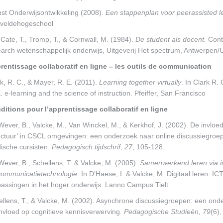
nst Onderwijsontwikkeling (2008).
Een stappenplan voor peerassisted l
eveldehogeschool
Cate, T., Tromp, T., & Cornwall, M. (1984).
De student als docent.
Cont
arch wetenschappelijk onderwijs, Uitgeverij Het spectrum, Antwerpen/U
rentissage collaboratif en ligne – les outils de communication
k, R. C., & Mayer, R. E. (2011).
Learning together virtually
. In Clark R.
. e-learning and the science of instruction. Pfeiffer, San Francisco
ditions pour l’apprentissage collaboratif en ligne
ever, B., Valcke, M., Van Winckel, M., & Kerkhof, J. (2002). De invloe
ructuur’ in CSCL omgevingen: een onderzoek naar online discussiegroep
ische cursisten.
Pedagogisch tijdschrif, 27
, 105-128.
ever, B., Schellens, T. & Valcke, M. (2005).
Samenwerkend leren via i
communicatietechnologie
. In D’Haese, I. & Valcke, M. Digitaal leren. IC
passingen in het hoger onderwijs. Lanno Campus Tielt.
ellens, T., & Valcke, M. (2002). Asynchrone discussiegroepen: een ond
invloed op cognitieve kennisverwerving.
Pedagogische Studieën, 79
(6)