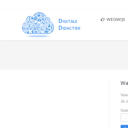
WEGWIJS
You are here:
Wa
Voer
Je 
Geb