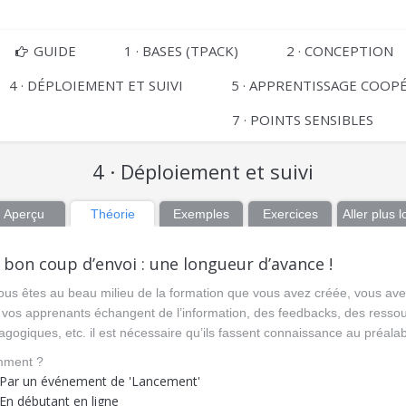
GUIDE
1 · BASES (TPACK)
2 · CONCEPTION
4 · DÉPLOIEMENT ET SUIVI
5 · APPRENTISSAGE COOP
7 · POINTS SENSIBLES
4 · Déploiement et suivi
Aperçu
Théorie
Exemples
Exercices
Aller plus l
 bon coup d’envoi : une longueur d’avance !
ous êtes au beau milieu de la formation que vous avez créée, vous avez
 vos apprenants échangent de l’information, des feedbacks, des resso
gogiques, etc. il est nécessaire qu’ils fassent connaissance au préalab
ment ?
Par un événement de 'Lancement'
En débutant en ligne