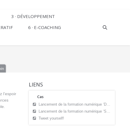
3 · DÉVELOPPEMENT
ÉRATIF
6 · E-COACHING
oin
LIENS
 l’espoir
Cas
urces
Lancement de la formation numérique ‘Didactique du numérique’
le.
Lancement de la formation numérique ‘Start2Blend’ (Karel de Grote Hogeschool)
Tweet yourself!